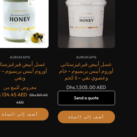
{#
#}
{#
#}
AURUM APIS
AURUM APIS
عسل أبيض قيرغيزستاني
عسل أبيض قيرغيزستا
أوروم أبيس بريميوم - خام
أوروم أبيس بريميوم - 
وعضوي نقي - ٥ كجم
ونقي
السعر
Dhs.1,505.00 AED
معروض للبيع من
العادي
.134.45 AED
Dhs.169.40
Send a quote
AED
أضف إلى السلة
أضف إلى السلة