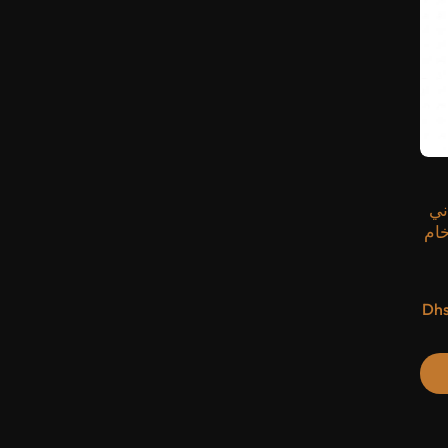
ني
خام
Dhs