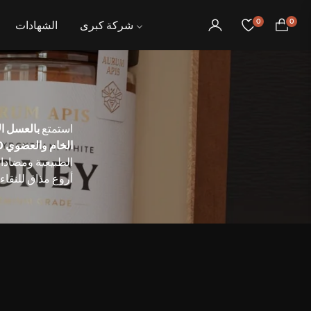
0
0
شركة كبرى
الشهادات
عربة
التسوق
استمتع
بالعسل ا
الخام والعضوي 100%
الطبيعية ومضادات 
أروع مذاق للنقاء.