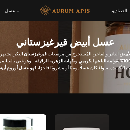
الصناديق
عسل
مجموعة:
عسل أبيض قيرغيزستاني
لأبيض
النادر والفاخر، المُستخرج من مرتفعات
قيرغيزستان
البكر. يشتهر 
بقوامه الناعم الكريمي ونكهاته الزهرية الرقيقة
، وهو غني بالعناصر 
الأكسدة. سواءً كان عسلًا يوميًا أو مشروبًا فاخرًا،
فهو عسل أوروم أبيس
أُوكَ