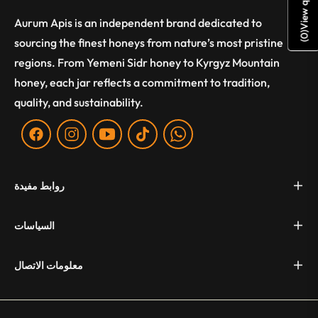
View quote
Aurum Apis is an independent brand dedicated to
)
0
sourcing the finest honeys from nature’s most pristine
(
regions. From Yemeni Sidr honey to Kyrgyz Mountain
honey, each jar reflects a commitment to tradition,
quality, and sustainability.
Fb
Ins
You
Tiktok
WA
روابط مفيدة
السياسات
معلومات الاتصال