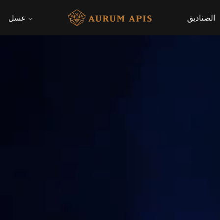
الصناديق
عسل