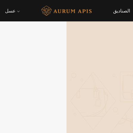
الصناديق
عسل