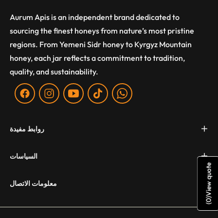
Aurum Apis is an independent brand dedicated to
sourcing the finest honeys from nature’s most pristine
regions. From Yemeni Sidr honey to Kyrgyz Mountain
honey, each jar reflects a commitment to tradition,
quality, and sustainability.
Fb
Ins
You
Tiktok
WA
روابط مفيدة
السياسات
View quote
معلومات الاتصال
)
0
(