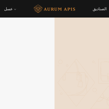
الصناديق
عسل