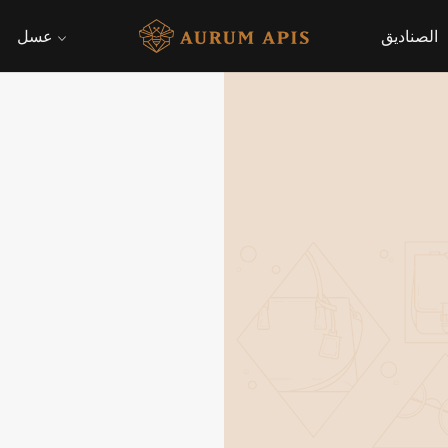
الصناديق
عسل