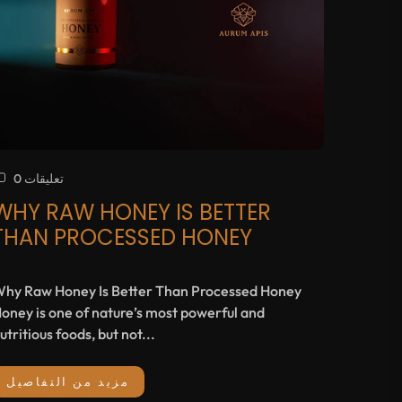
0 تعليقات
WHY RAW HONEY IS BETTER
THAN PROCESSED HONEY
hy Raw Honey Is Better Than Processed Honey
oney is one of nature’s most powerful and
utritious foods, but not...
مزيد من التفاصيل