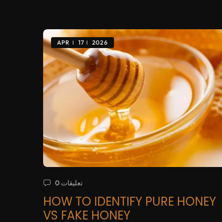
APR
17
2026
0 تعليقات
HOW TO IDENTIFY PURE HONEY
VS FAKE HONEY