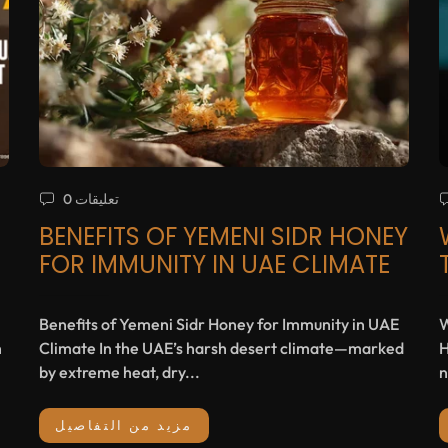
0 تعليقات
BENEFITS OF YEMENI SIDR HONEY
FOR IMMUNITY IN UAE CLIMATE
Benefits of Yemeni Sidr Honey for Immunity in UAE
W
h
Climate In the UAE’s harsh desert climate—marked
H
by extreme heat, dry...
n
مزيد من التفاصيل