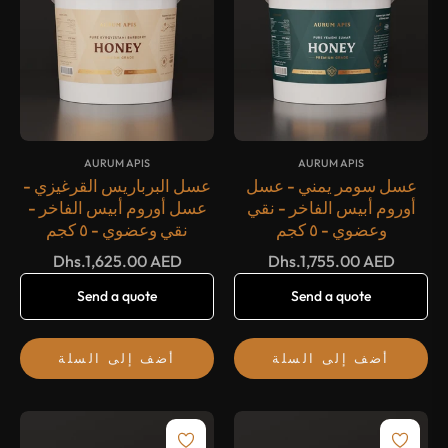
{#
#}
{#
#}
AURUM APIS
AURUM APIS
عسل سومر يمني - عسل
عسل البرباريس القرغيزي -
أوروم أبيس الفاخر - نقي
عسل أوروم أبيس الفاخر -
وعضوي - ٥ كجم
نقي وعضوي - ٥ كجم
السعر
السعر
Dhs.1,625.00 AED
Dhs.1,755.00 AED
العادي
العادي
Send a quote
Send a quote
أضف إلى السلة
أضف إلى السلة