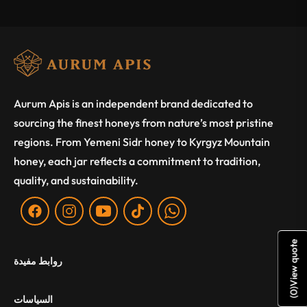
Aurum Apis is an independent brand dedicated to
sourcing the finest honeys from nature’s most pristine
regions. From Yemeni Sidr honey to Kyrgyz Mountain
honey, each jar reflects a commitment to tradition,
quality, and sustainability.
Fb
Ins
You
Tiktok
WA
View quote
روابط مفيدة
)
0
السياسات
(