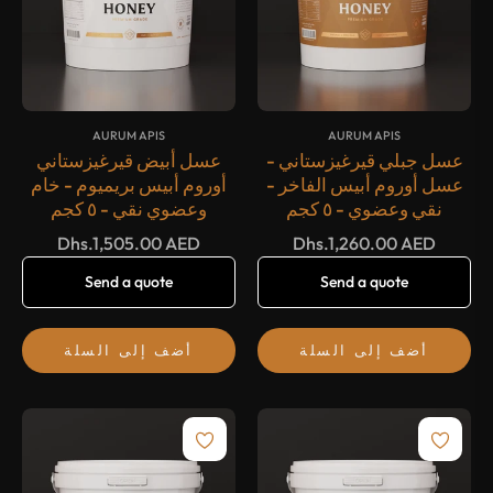
{#
#}
{#
#}
AURUM APIS
AURUM APIS
عسل جبلي قيرغيزستاني -
عسل أبيض قيرغيزستاني
عسل أوروم أبيس الفاخر -
أوروم أبيس بريميوم - خام
نقي وعضوي - ٥ كجم
وعضوي نقي - ٥ كجم
السعر
السعر
Dhs.1,505.00 AED
Dhs.1,260.00 AED
العادي
العادي
Send a quote
Send a quote
أضف إلى السلة
أضف إلى السلة