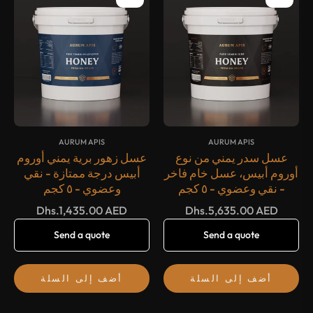
{#
#}
{#
#}
AURUM APIS
AURUM APIS
عسل سدر يمني من نوع
عسل زهور برية يمني أوروم
أوروم أبيس، عسل خام فاخر
أبيس درجة ممتازة - نقي
- نقي وعضوي - ٥ كجم
وعضوي - ٥ كجم
السعر
السعر
Dhs.1,435.00 AED
Dhs.5,635.00 AED
العادي
العادي
Send a quote
Send a quote
أضف إلى السلة
أضف إلى السلة