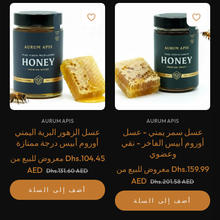
{#
#}
{#
#}
AURUM APIS
AURUM APIS
عسل سمر يمني - عسل
عسل الزهور البرية اليمني
أوروم أبيس الفاخر - نقي
أوروم أبيس درجة ممتازة
وعضوي
Dhs.104.45
معروض للبيع من
Dhs.159.99
معروض للبيع من
AED
Dhs.131.60 AED
AED
Dhs.201.58 AED
أضف إلى السلة
أضف إلى السلة
-20%
-20%
أُوكَازيُون
أُوكَازيُون