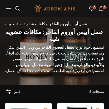
0
0
عربة
Navigation
لتسوق
عسل أبيس أوروم الفاخر: مكافآت عضوية نقية
/
بيت
مجموعة:
عسل أبيس أوروم الفاخر: مكافآت عضوية
نقية
استمتع بأجود أنواع
العسل العضوي الفاخر
من وديان اليمن البكر
ومرتفعات قيرغيزستان الخلابة. في
أوروم أبيس
، نقدم لكم أنواعًا
نادرة وفاخرة من العسل، بما في ذلك
عسل السدر، والسومر،
والأبيض، والجبلي، وعسل الزهور البرية، وعسل البرباريس
.
انغمسوا في أرقى رفاهية الطبيعة، المُعدّة خصيصًا لعشاق العسل.
6 منتجات
فلتر
-20%
-20%
أُوكَازيُون
أُوكَازيُون