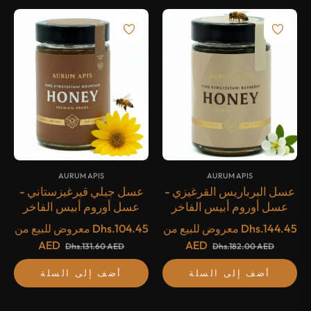
{#
#}
{#
#}
AURUM APIS
AURUM APIS
عسل البرباريس القرغيزي -
عسل جبلي قيرغيزستاني -
عسل أوروم أبيس الفاخر
عسل أوروم أبيس الفاخر
Dhs.144.45
معروض للبيع من
Dhs.104.45
معروض للبيع من
AED
AED
Dhs.131.60 AED
Dhs.182.00 AED
أضف إلى السلة
أضف إلى السلة