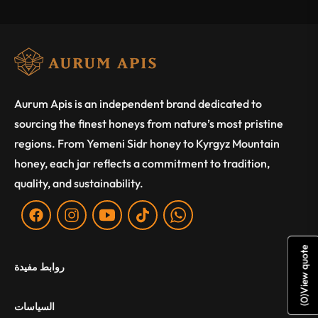
Aurum Apis is an independent brand dedicated to
sourcing the finest honeys from nature’s most pristine
regions. From Yemeni Sidr honey to Kyrgyz Mountain
honey, each jar reflects a commitment to tradition,
quality, and sustainability.
Fb
Ins
You
Tiktok
WA
View quote
روابط مفيدة
)
0
السياسات
(