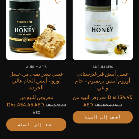
{#
#}
{#
#}
AURUM APIS
AURUM APIS
عسل أبيض قيرغيزستاني
عسل سدر يمني من عسل
أوروم أبيس بريميوم - خام
أوروم أبيس الخام عالي
ونقي
الجودة
Dhs.134.45
معروض للبيع من
معروض للبيع من
Dhs.454.45 AED
AED
Dhs.572.60
Dhs.169.40 AED
AED
أضف إلى السلة
أضف إلى السلة
-20%
-20%
أُوكَازيُون
أُوكَازيُون